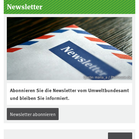
Kuratorium, wie wird der Boden des
Newsletter
Jahres ausgewählt und was passiert
eigentlich während eines solchen
Bodenjahres? Infos dazu gibt es im
aktuellen Podcast „Soilcast“. Jetzt
reinhören:
https://soilcast.de/interview/sc202-
interview-die-kuer-der-krume/
Quelle: maria_a / Photocase.de
Abonnieren Sie die Newsletter vom Umweltbundesamt
und bleiben Sie informiert.
Newsletter abonnieren