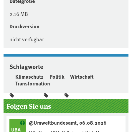
Dateigröße
2,16 MB
Druckversion
nicht verfügbar
Schlagworte
Klimaschutz
Politik
Wirtschaft
Transformation
Seitenleiste
Folgen Sie uns
@Umweltbundesamt, 06.08.2026