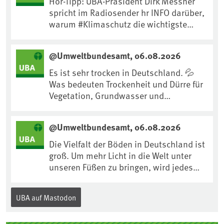
Hör-Tipp: UBA-Präsident Dirk Messner
spricht im Radiosender hr INFO darüber,
warum #Klimaschutz die wichtigste
Maßnahme gegen #Hitze ist und wie wir
uns an Klimafolgen anpassen können:
@Umweltbundesamt, 06.08.2026
https://www.ardsounds.de/episode/urn
:ard:episode:0e7cf1c4b819c26d/
Es ist sehr trocken in Deutschland. 💦
Was bedeuten Trockenheit und Dürre für
Vegetation, Grundwasser und
Landwirtschaft? Ist das bereits der
Klimawandel? Und wie können wir uns
@Umweltbundesamt, 06.08.2026
anpassen?🤔Antworten auf diese und
weitere Fragen auf unserer Webseite:
Die Vielfalt der Böden in Deutschland ist
www.uba.de/trockenheit #Trockenheit
groß. Um mehr Licht in die Welt unter
#Klimawandel
unseren Füßen zu bringen, wird jedes
Jahr am 5. Dezember, dem
Internationalen Tag des Bodens, der
UBA auf Mastodon
„Boden des Jahres“ vorgestellt. Das UBA
unterstützt die Aktion. Wer sitzt im