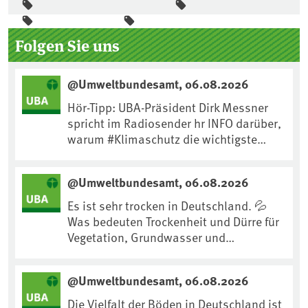
Seitenleiste
Folgen Sie uns
@Umweltbundesamt, 06.08.2026
Hör-Tipp: UBA-Präsident Dirk Messner
spricht im Radiosender hr INFO darüber,
warum #Klimaschutz die wichtigste
Maßnahme gegen #Hitze ist und wie wir
uns an Klimafolgen anpassen können:
@Umweltbundesamt, 06.08.2026
https://www.ardsounds.de/episode/urn
:ard:episode:0e7cf1c4b819c26d/
Es ist sehr trocken in Deutschland. 💦
Was bedeuten Trockenheit und Dürre für
Vegetation, Grundwasser und
Landwirtschaft? Ist das bereits der
Klimawandel? Und wie können wir uns
@Umweltbundesamt, 06.08.2026
anpassen?🤔Antworten auf diese und
weitere Fragen auf unserer Webseite:
Die Vielfalt der Böden in Deutschland ist