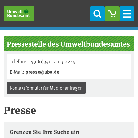
Direkt zum Inhalt
Direkt zum Hauptmenü
Direkt zur Fußzeile
Suche
Men
Pressestelle des Umweltbundesamtes
Telefon: +49-(0)340-2103-2245
E-Mail:
presse@uba.de
Kontaktformular für Medienanfragen
Presse
Pressemitteilungen
Grenzen Sie Ihre Suche ein