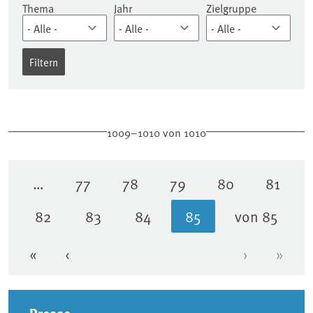
Thema
Jahr
Zielgruppe
1009–1010 von 1010
…
77
78
79
80
81
Seite
Seite
Seite
Seite
Seite
82
83
84
85
von 85
Seite
Seite
Seite
Aktuelle Seite
«
‹
›
»
Erste Seite
Vorherige Seite
Nächste Se
Letzt
Seitenleiste
Presse