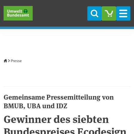
Direkt zum Inhalt
Direkt zum Hauptmenü
Direkt zur Fußzeile
Suche
Men
Startseite
Presse
Gemeinsame Pressemitteilung von
BMUB, UBA und IDZ
Gewinner des siebten
Bundespreises Ecodesign