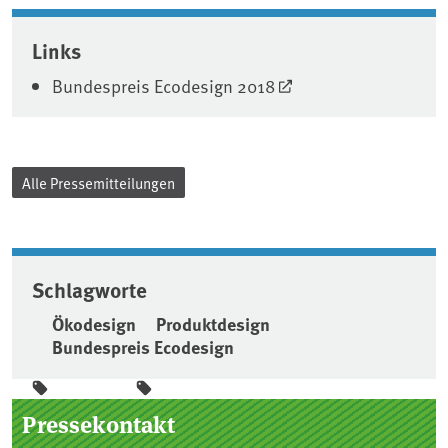
Associated content
Links
Bundespreis Ecodesign 2018
Alle Pressemitteilungen
Schlagworte
Ökodesign
Produktdesign
Bundespreis Ecodesign
Seitenleiste
Pressekontakt