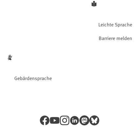
Leichte Sprache
Barriere melden
Gebärdensprache
Facebook
YouTube
Instagram
LinkedIn
Mastodon
Bluesky