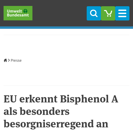
Direkt zum Inhalt
Direkt zum Hauptmenü
Direkt zur Fußzeile
Suche
Men
Startseite
Presse
EU erkennt Bisphenol A
als besonders
besorgniserregend an