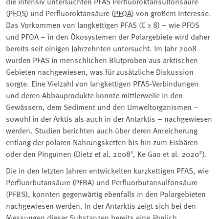
die intensiv untersuchten PFAS Perfluoroktansulfonsäure
(
PFOS
) und Perfluoroktansäure (
PFOA
) von großem Interesse.
Das Vorkommen von langkettigen PFAS (C ≥ 8) – wie PFOS
und PFOA – in den Ökosystemen der Polargebiete wird daher
bereits seit einigen Jahrzehnten untersucht. Im Jahr 2008
wurden PFAS in menschlichen Blutproben aus arktischen
Gebieten nachgewiesen, was für zusätzliche Diskussion
sorgte. Eine Vielzahl von langkettigen PFAS-Verbindungen
und deren Abbauprodukte konnte mittlerweile in den
Gewässern, dem Sediment und den Umweltorganismen –
sowohl in der Arktis als auch in der Antarktis – nachgewiesen
werden. Studien berichten auch über deren Anreicherung
entlang der polaren Nahrungsketten bis hin zum Eisbären
1
2
oder den Pinguinen (Dietz et al. 2008
, Ke Gao et al. 2020
).
Die in den letzten Jahren entwickelten kurzkettigen PFAS, wie
Perfluorbutansäure (PFBA) und Perfluorbutansulfonsäure
(PFBS), konnten gegenwärtig ebenfalls in den Polargebieten
nachgewiesen werden. In der Antarktis zeigt sich bei den
Messungen dieser Substanzen bereits eine ähnlich