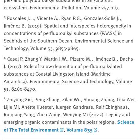
ecosystem. Environmental Pollution, Volume 257, 1-9.
3
Roscales J.L., Vicente A., Ryan P.G., Gonzales-Solis J.,
Jiménez B. (2019). Spatial and interspecies heterogeneity in
concentrations of perfluoroalkyl substances (PAASs) in
Seabirds of the Southern Ocean. Environmental Science and
Technology, Volume 53, 9855-9865.
4
Casal P. Zhang Y. Martin J.W., Pizarro M., Jiménez B., Dachs
J. (2017). Role of snow deposition of perfluoroalkylated
substances at Coastal Livingston Island (Maritime
Antarctica). Environmental Science and Technology, Volume
51, 8460-8470.
5
Zhiyong Xie, Peng Zhang, Zilan Wu, Shuang Zhang, Lijia Wei,
Lijie Mi, Anette Kuester, Juergen Gandrass, Ralf Ebinghaus,
Ruiqiang Yang, Zhen Wang, Wenying Mi (2022). Legacy and
emerging organic contaminants in the polar regions.
Science
of The Total Environment
,
Volume 835
.