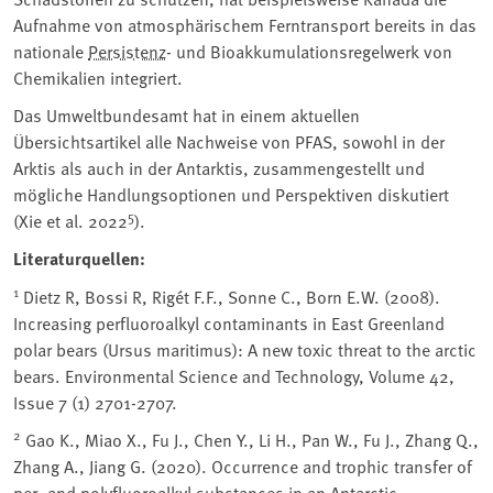
Aufnahme von atmosphärischem Ferntransport bereits in das
nationale
Persistenz
- und Bioakkumulationsregelwerk von
Chemikalien integriert.
Das Umweltbundesamt hat in einem aktuellen
Übersichtsartikel alle Nachweise von PFAS, sowohl in der
Arktis als auch in der Antarktis, zusammengestellt und
mögliche Handlungsoptionen und Perspektiven diskutiert
5
(Xie et al. 2022
).
Literaturquellen:
1
Dietz R, Bossi R, Rigét F.F., Sonne C., Born E.W. (2008).
Increasing perfluoroalkyl contaminants in East Greenland
polar bears (Ursus maritimus): A new toxic threat to the arctic
bears. Environmental Science and Technology, Volume 42,
Issue 7 (1) 2701-2707.
2
Gao K., Miao X., Fu J., Chen Y., Li H., Pan W., Fu J., Zhang Q.,
Zhang A., Jiang G. (2020). Occurrence and trophic transfer of
per- and polyfluoroalkyl substances in an Antarctic