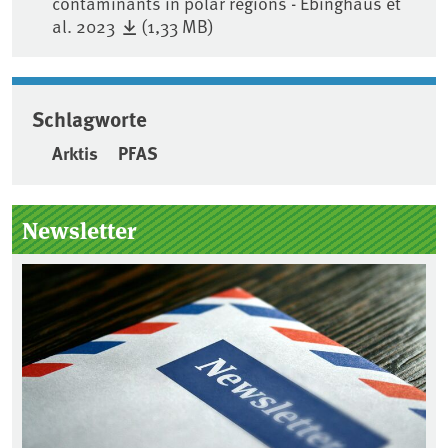
contaminants in polar regions - Ebinghaus et
al. 2023
(1,33 MB)
Schlagworte
Arktis
PFAS
Seitenleiste
Newsletter