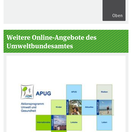
Oben
Seitenleiste
Weitere Online-Angebote des
Umweltbundesamtes