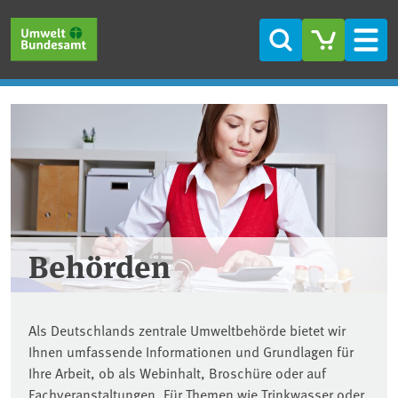
Direkt zum Inhalt
Direkt zum Hauptmenü
Direkt zur Fußzeile
Suche
Men
Behörden
Als Deutschlands zentrale Umweltbehörde bietet wir
Ihnen umfassende Informationen und Grundlagen für
Ihre Arbeit, ob als Webinhalt, Broschüre oder auf
Fachveranstaltungen. Für Themen wie Trinkwasser oder