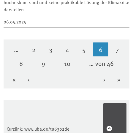
hochriskant sind und keine praktikable Lösung der Klimakrise
darstellen.
06.05.2025
…
2
3
4
5
6
7
Seite
Seite
Seite
Seite
Aktuelle Sei
Seite
8
9
10
… von 46
Seite
Seite
Seite
«
‹
›
»
Erste Seite
Vorherige Seite
Nächste Se
Letzt
Kurzlink:
www.uba.de/t86302de