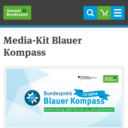
Direkt zum Inhalt
Direkt zum Hauptmenü
Direkt zur Fußzeile
Suche
Men
Media-Kit Blauer
Kompass