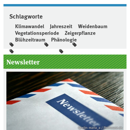
Schlagworte
Klimawandel
Jahreszeit
Weidenbaum
Vegetationsperiode
Zeigerpflanze
Blühzeitraum
Phänologie
Seitenleiste
Newsletter
Quelle: maria_a / Photocase.de