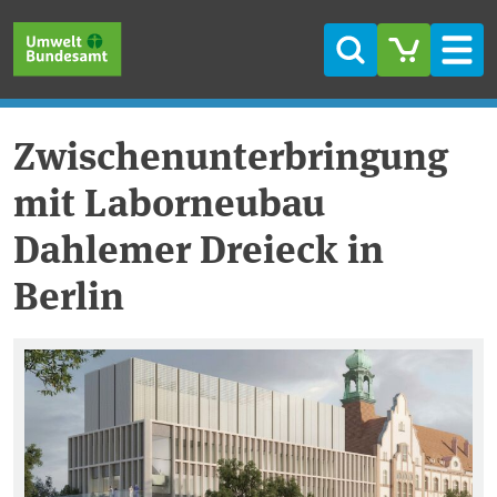
Direkt zum Inhalt
Direkt zum Hauptmenü
Direkt zur Fußzeile
Suche
Men
Zwischenunterbringung
mit Laborneubau
Dahlemer Dreieck in
Berlin