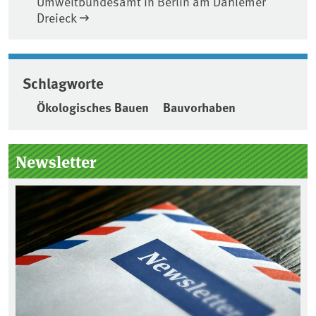
Umweltbundesamt in Berlin am Dahlemer
Dreieck
Schlagworte
Ökologisches Bauen
Bauvorhaben
Seitenleiste
Newsletter