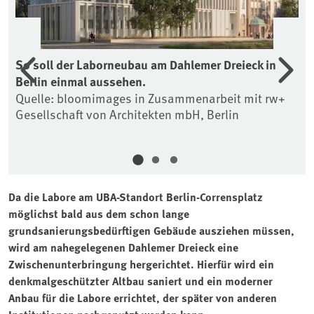
Vorherige
Wei
So soll der Laborneubau am Dahlemer Dreieck in
Mo
Berlin einmal aussehen.
Da
Quelle: bloomimages in Zusammenarbeit mit rw+
Qu
Gesellschaft von Architekten mbH, Berlin
Be
Da die Labore am UBA-Standort Berlin-Corrensplatz
möglichst bald aus dem schon lange
grundsanierungsbedürftigen Gebäude ausziehen müssen,
wird am nahegelegenen Dahlemer Dreieck eine
Zwischenunterbringung hergerichtet. Hierfür wird ein
denkmalgeschützter Altbau saniert und ein moderner
Anbau für die Labore errichtet, der später von anderen