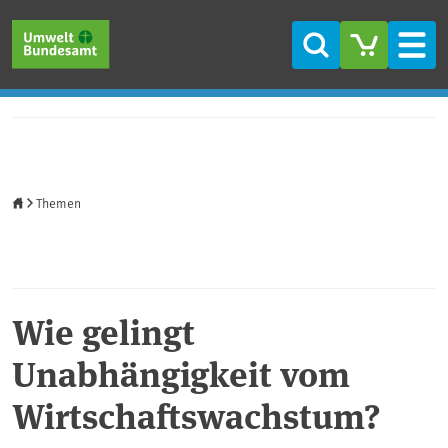
Direkt zum Inhalt
Direkt zum Hauptmenü
Direkt zur Fußzeile
Suche
Men
Startseite
Themen
Wie gelingt
Unabhängigkeit vom
Wirtschaftswachstum?