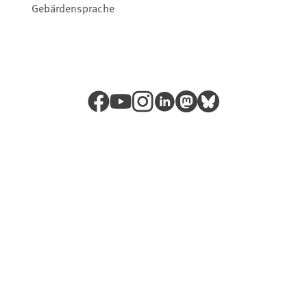
Gebärdensprache
Facebook
YouTube
Instagram
LinkedIn
Mastodon
Bluesky