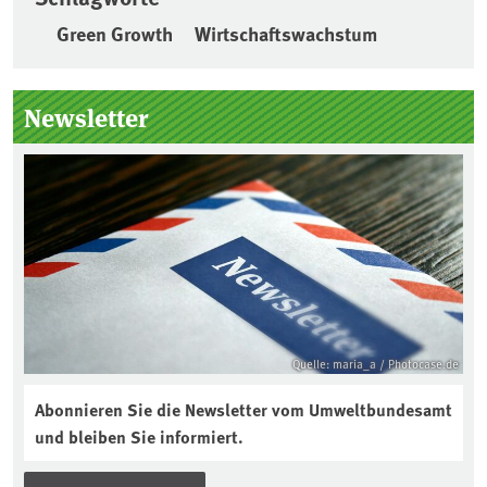
Green Growth
Wirtschaftswachstum
Seitenleiste
Newsletter
Quelle: maria_a / Photocase.de
Abonnieren Sie die Newsletter vom Umweltbundesamt
und bleiben Sie informiert.