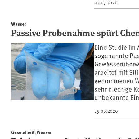
02.07.2020
Wasser
Passive Probenahme spürt Chemi
Eine Studie im
sogenannte Pas
Gewässerüberw
arbeitet mit Sil
genommenen Was
sehr niedrige K
unbekannte Ein
25.06.2020
Gesundheit, Wasser