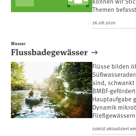
können wir Stic
Themen befasst
26.08.2020
Wasser
Flussbadegewässer
Flüsse bilden ö
Süßwasseradern
sind, schwankt 
BMBF-gefördert
Hauptaufgabe g
Dynamik mikrobi
Fließgewässern
zuletzt aktualisiert a