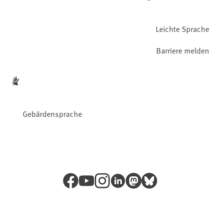
Leichte Sprache
Barriere melden
Gebärdensprache
Facebook
YouTube
Instagram
LinkedIn
Mastodon
Bluesky