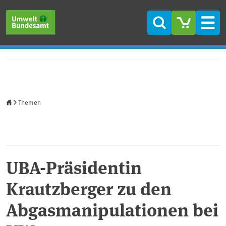
Direkt zum Inhalt
Direkt zum Hauptmenü
Direkt zur Fußzeile
Suche
Men
Startseite
Themen
UBA-Präsidentin
Krautzberger zu den
Abgasmanipulationen bei