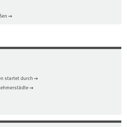
ßen
en startet durch
nehmerstädte