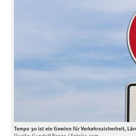
Tempo 30 ist ein Gewinn für Verkehrssicherheit, Lär
Quelle: Gundolf Renze / Fotolia.com