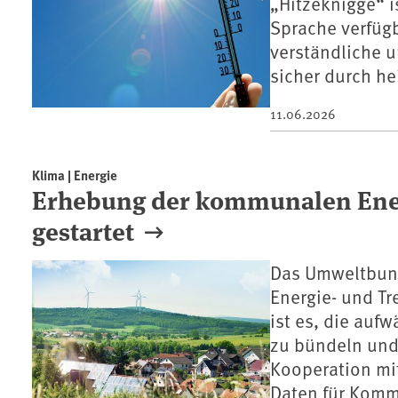
„Hitzeknigge“ i
Sprache verfüg
verständliche u
sicher durch h
11.06.2026
Klima | Energie
Erhebung der kommunalen Ener
gestartet
Das Umweltbun
Energie- und Tr
ist es, die au
zu bündeln und 
Kooperation mit
Daten für Komm