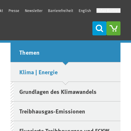
kt
Presse
Newsletter
Barrierefreiheit
English
Hoher Kontrast
Suche
Seitenleiste
Themen
Klima | Energie
Grundlagen des Klimawandels
Treibhausgas-Emissionen
Fluorierte Treibhausgase und FCKW