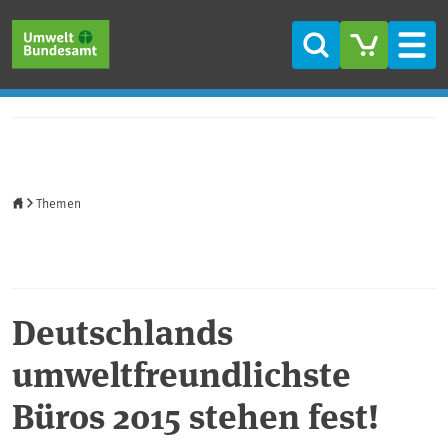
Direkt zum Inhalt
Direkt zum Hauptmenü
Direkt zur Fußzeile
Suche
Men
Startseite
Themen
Deutschlands
umweltfreundlichste
Büros 2015 stehen fest!