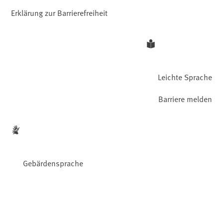
Erklärung zur Barrierefreiheit
Leichte Sprache
Barriere melden
Gebärdensprache
Facebook
YouTube
Instagram
LinkedIn
Mastodon
Bluesky