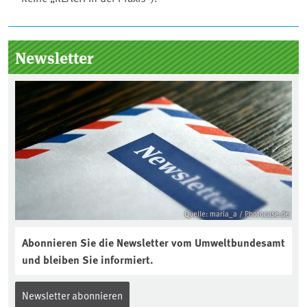
Seitenleiste
Newsletter
Quelle: maria_a / Photocase.de
Abonnieren Sie die Newsletter vom Umweltbundesamt
und bleiben Sie informiert.
Newsletter abonnieren