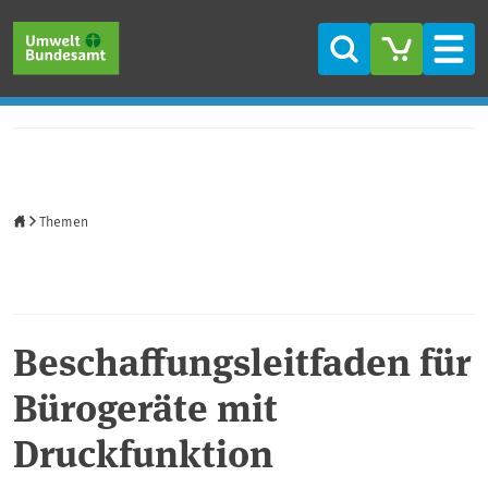
Direkt zum Inhalt
Direkt zum Hauptmenü
Direkt zur Fußzeile
Suche
Men
Startseite
Themen
Beschaffungsleitfaden für
Bürogeräte mit
Druckfunktion