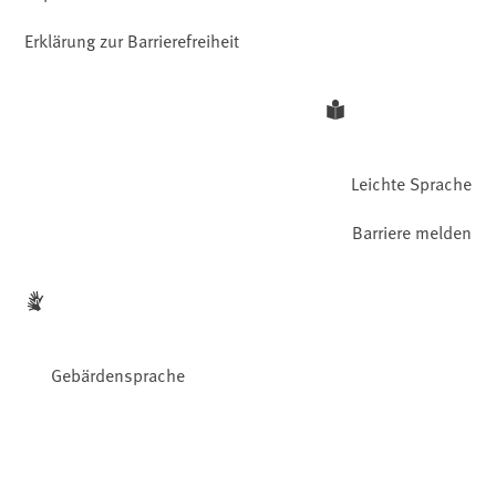
Erklärung zur Barrierefreiheit
Leichte Sprache
Barriere melden
Gebärdensprache
Facebook
YouTube
Instagram
LinkedIn
Mastodon
Bluesky