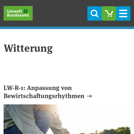
Direkt zum Inhalt
Direkt zum Hauptmenü
Direkt zur Fußzeile
Suche
Men
Witterung
LW-R-1: Anpassung von
Bewirtschaftungsrhythmen