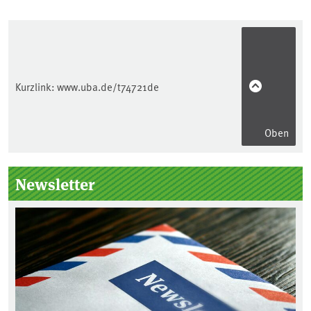
Kurzlink:
www.uba.de/t74721de
Oben
Seitenleiste
Newsletter