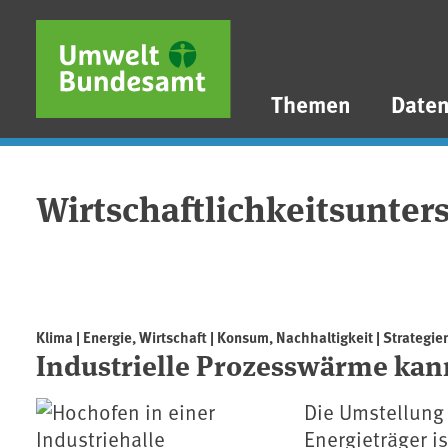
Direkt zum Inhalt
Direkt zum Hauptmenü
Direkt zur Fußzeile
Themen
Date
Wirtschaftlichkeitsunte
Klima | Energie, Wirtschaft | Konsum, Nachhaltigkeit | Strategien
Industrielle Prozesswärme kann
Die Umstellung 
Energieträger i