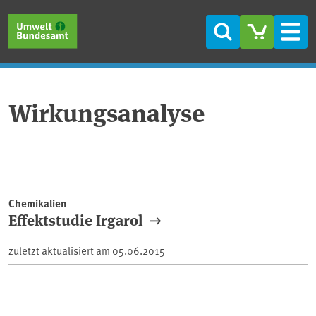
Direkt zum Inhalt
Direkt zum Hauptmenü
Direkt zur Fußzeile
Suche
Men
Wirkungsanalyse
Chemikalien
Effektstudie Irgarol
zuletzt aktualisiert am
05.06.2015