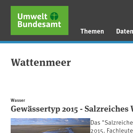
Direkt zum Inhalt
Direkt zum Hauptmenü
Direkt zur Fußzeile
Themen
Date
Wattenmeer
Wasser
Gewässertyp 2015 - Salzreiche
Das "Salzreiche
2015. Fachleut