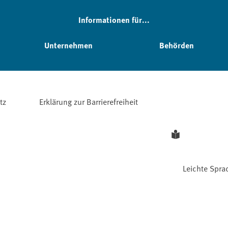
Informationen für...
Unternehmen
Behörden
tz
Erklärung zur Barrierefreiheit
Leichte Spra
Facebook
YouTube
Instagram
LinkedIn
Mastodon
Bluesky