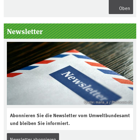
Oben
Seitenleiste
Newsletter
Quelle: maria_a / Photocase.de
Abonnieren Sie die Newsletter vom Umweltbundesamt
und bleiben Sie informiert.
Newsletter abonnieren