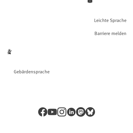
Leichte Sprache
Barriere melden
Gebärdensprache
Facebook
YouTube
Instagram
LinkedIn
Mastodon
Bluesky