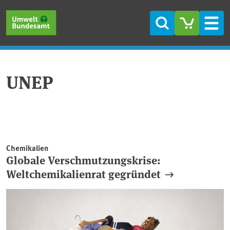
Direkt zum Inhalt
Direkt zum Hauptmenü
Direkt zur Fußzeile
Suche
Men
UNEP
Chemikalien
Globale Verschmutzungskrise:
Weltchemikalienrat gegründet