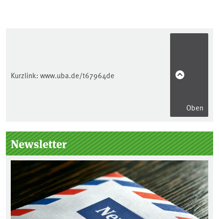
Kurzlink:
www.uba.de/t67964de
Oben
Seitenleiste
Newsletter