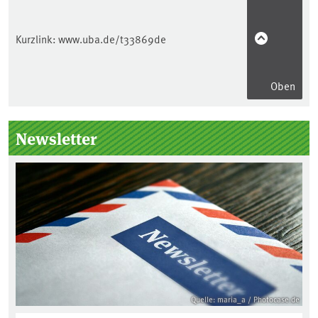
Kurzlink:
www.uba.de/t33869de
Oben
Seitenleiste
Newsletter
Quelle: maria_a / Photocase.de