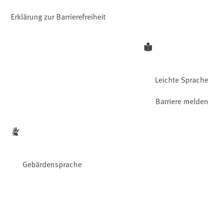
Erklärung zur Barrierefreiheit
Leichte Sprache
Barriere melden
Gebärdensprache
Facebook
YouTube
Instagram
LinkedIn
Mastodon
Bluesky