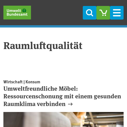
Direkt zum Inhalt
Direkt zum Hauptmenü
Direkt zur Fußzeile
Suche
Men
Raumluftqualität
Wirtschaft | Konsum
Umweltfreundliche Möbel:
Ressourcenschonung mit einem gesunden
Raumklima verbinden