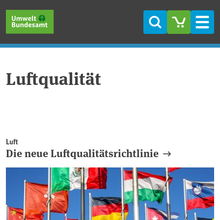
Direkt zum Inhalt
Direkt zum Hauptmenü
Direkt zur Fußzeile
Suche
Men
Luftqualität
Luft
Die neue Luftqualitätsrichtlinie