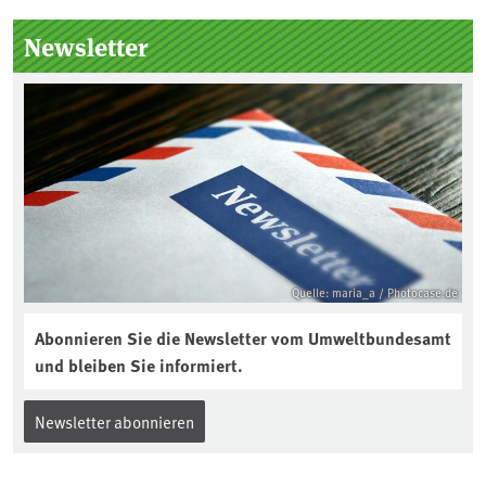
Seitenleiste
Newsletter
Quelle: maria_a / Photocase.de
Abonnieren Sie die Newsletter vom Umweltbundesamt
und bleiben Sie informiert.
Newsletter abonnieren