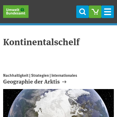
Direkt zum Inhalt
Direkt zum Hauptmenü
Direkt zur Fußzeile
Suche
Men
Kontinentalschelf
Nachhaltigkeit | Strategien | Internationales
Geographie der Arktis