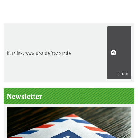
Kurzlink:
www.uba.de/t24212de
Oben
Seitenleiste
Newsletter