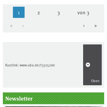
1
2
3
von 3
Aktuelle Seite
Seite
Seite
«
‹
›
»
Erste Seite
Vorherige Seite
Nächste Se
Letzt
Kurzlink:
www.uba.de/t33152de
Oben
Seitenleiste
Newsletter