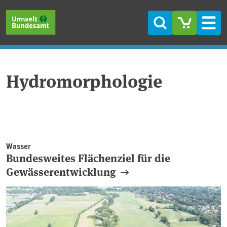
Direkt zum Inhalt
Direkt zum Hauptmenü
Direkt zur Fußzeile
Suche
Men
Hydromorphologie
Wasser
Bundesweites Flächenziel für die
Gewässerentwicklung