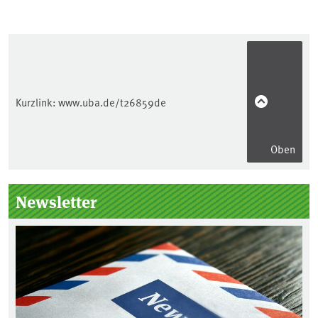
Kurzlink:
www.uba.de/t26859de
Oben
Seitenleiste
Newsletter