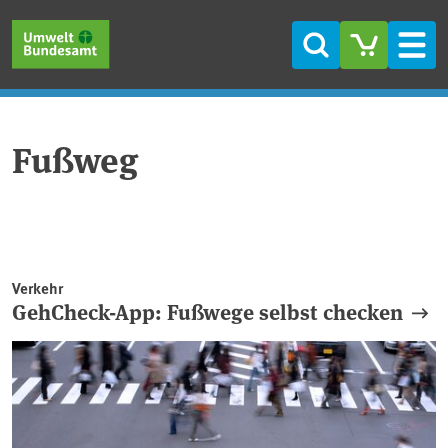
Direkt zum Inhalt
Direkt zum Hauptmenü
Direkt zur Fußzeile
Suche
Men
Fußweg
Verkehr
GehCheck-App: Fußwege selbst checken