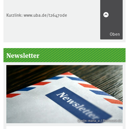
Kurzlink:
www.uba.de/t26470de
Oben
Seitenleiste
Newsletter
Quelle: maria_a / Photocase.de