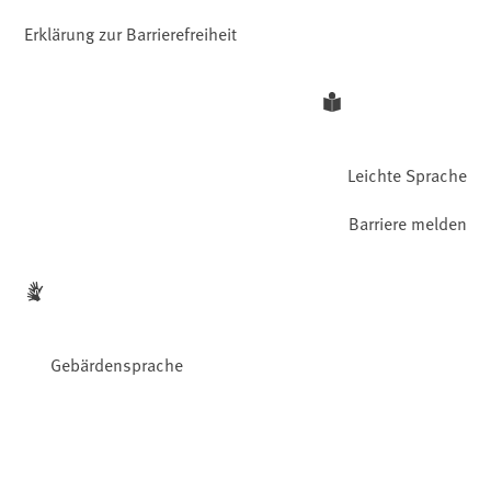
Erklärung zur Barrierefreiheit
Leichte Sprache
Barriere melden
Gebärdensprache
Facebook
YouTube
Instagram
LinkedIn
Mastodon
Bluesky