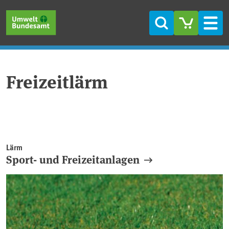
Direkt zum Inhalt
Direkt zum Hauptmenü
Direkt zur Fußzeile
Suche
Men
Freizeitlärm
Lärm
Sport- und Freizeitanlagen