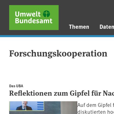
Direkt zum Inhalt
Direkt zum Hauptmenü
Direkt zur Fußzeile
Themen
Date
Forschungskooperation
Das UBA
Reflektionen zum Gipfel für Na
Auf dem Gipfel 
diskutierten ho