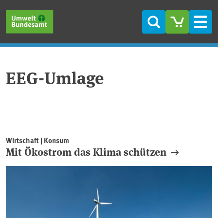
Direkt zum Inhalt
Direkt zum Hauptmenü
Direkt zur Fußzeile
Suche
Men
EEG-Umlage
Wirtschaft | Konsum
Mit Ökostrom das Klima schützen