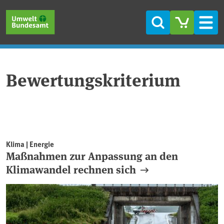
Direkt zum Inhalt
Direkt zum Hauptmenü
Direkt zur Fußzeile
Suche
Men
Bewertungskriterium
Klima | Energie
Maßnahmen zur Anpassung an den
Klimawandel rechnen sich