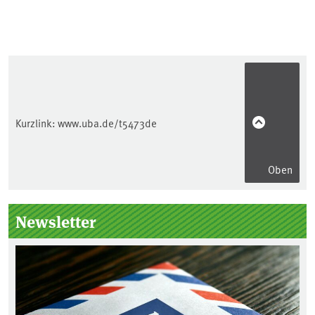
Kurzlink:
www.uba.de/t5473de
Oben
Seitenleiste
Newsletter