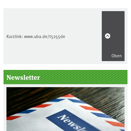
Kurzlink:
www.uba.de/t5255de
Oben
Seitenleiste
Newsletter