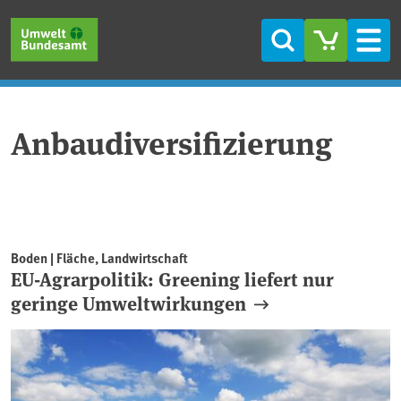
Direkt zum Inhalt
Direkt zum Hauptmenü
Direkt zur Fußzeile
Suche
Men
Anbaudiversifizierung
Boden | Fläche, Landwirtschaft
EU-Agrarpolitik: Greening liefert nur
geringe Umweltwirkungen