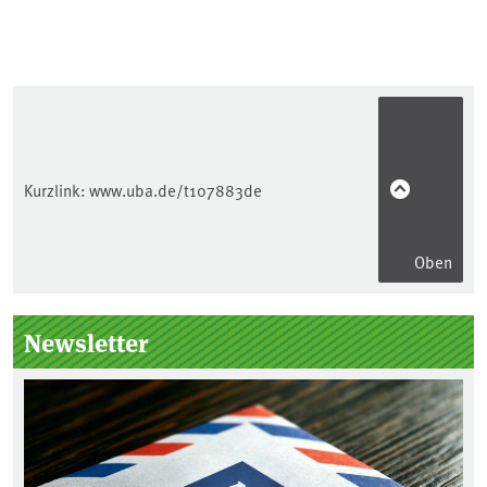
Kurzlink:
www.uba.de/t107883de
Oben
Seitenleiste
Newsletter