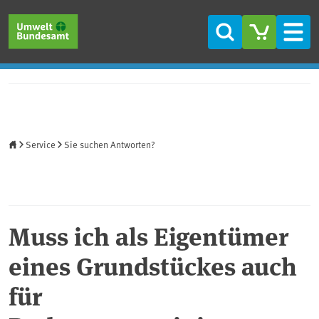
Direkt zum Inhalt
Direkt zum Hauptmenü
Direkt zur Fußzeile
Suche
Men
Startseite
Service
Sie suchen Antworten?
Muss ich als Eigentümer
eines Grundstückes auch
für