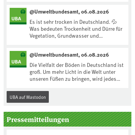
uns an Klimafolgen anpassen können:
@Umweltbundesamt, 06.08.2026
https://www.ardsounds.de/episode/urn
:ard:episode:0e7cf1c4b819c26d/
Es ist sehr trocken in Deutschland. 💦
Was bedeuten Trockenheit und Dürre für
Vegetation, Grundwasser und
Landwirtschaft? Ist das bereits der
Klimawandel? Und wie können wir uns
@Umweltbundesamt, 06.08.2026
anpassen?🤔Antworten auf diese und
weitere Fragen auf unserer Webseite:
Die Vielfalt der Böden in Deutschland ist
www.uba.de/trockenheit #Trockenheit
groß. Um mehr Licht in die Welt unter
#Klimawandel
unseren Füßen zu bringen, wird jedes
Jahr am 5. Dezember, dem
Internationalen Tag des Bodens, der
UBA auf Mastodon
„Boden des Jahres“ vorgestellt. Das UBA
unterstützt die Aktion. Wer sitzt im
Kuratorium, wie wird der Boden des
Pressemitteilungen
Jahres ausgewählt und was passiert
eigentlich während eines solchen
Bodenjahres? Infos dazu gibt es im