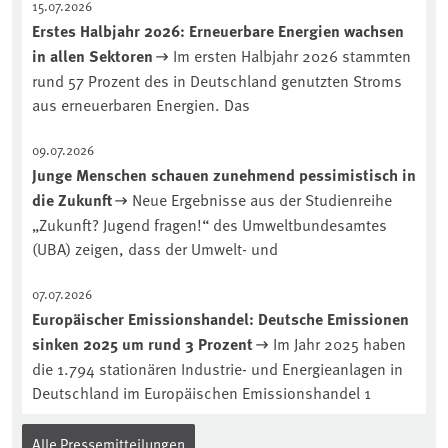
15.07.2026
aktuellen Podcast „Soilcast“. Jetzt
Erstes Halbjahr 2026: Erneuerbare Energien wachsen
reinhören:
in allen Sektoren
Im ersten Halbjahr 2026 stammten
https://soilcast.de/interview/sc202-
rund 57 Prozent des in Deutschland genutzten Stroms
interview-die-kuer-der-krume/
aus erneuerbaren Energien. Das
09.07.2026
Junge Menschen schauen zunehmend pessimistisch in
die Zukunft
Neue Ergebnisse aus der Studienreihe
„Zukunft? Jugend fragen!“ des Umweltbundesamtes
(UBA) zeigen, dass der Umwelt- und
07.07.2026
Europäischer Emissionshandel: Deutsche Emissionen
sinken 2025 um rund 3 Prozent
Im Jahr 2025 haben
die 1.794 stationären Industrie- und Energieanlagen in
Deutschland im Europäischen Emissionshandel 1
Alle Pressemitteilungen