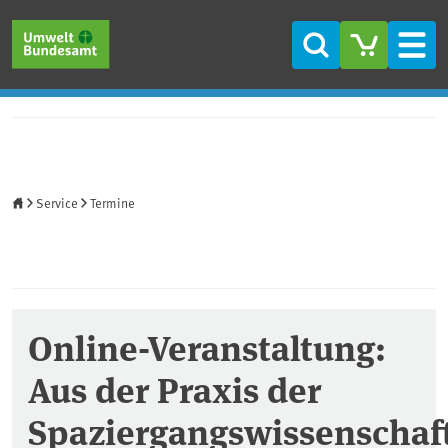
Direkt zum Inhalt
Direkt zum Hauptmenü
Direkt zur Fußzeile
Suche
Men
Startseite
Service
Termine
Online-Veranstaltung:
Aus der Praxis der
Spaziergangswissenschaf