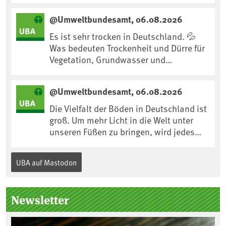
uns an Klimafolgen anpassen können:
@Umweltbundesamt, 06.08.2026
https://www.ardsounds.de/episode/urn
:ard:episode:0e7cf1c4b819c26d/
Es ist sehr trocken in Deutschland. 💦
Was bedeuten Trockenheit und Dürre für
Vegetation, Grundwasser und
Landwirtschaft? Ist das bereits der
Klimawandel? Und wie können wir uns
@Umweltbundesamt, 06.08.2026
anpassen?🤔Antworten auf diese und
weitere Fragen auf unserer Webseite:
Die Vielfalt der Böden in Deutschland ist
www.uba.de/trockenheit #Trockenheit
groß. Um mehr Licht in die Welt unter
#Klimawandel
unseren Füßen zu bringen, wird jedes
Jahr am 5. Dezember, dem
Internationalen Tag des Bodens, der
UBA auf Mastodon
„Boden des Jahres“ vorgestellt. Das UBA
unterstützt die Aktion. Wer sitzt im
Kuratorium, wie wird der Boden des
Newsletter
Jahres ausgewählt und was passiert
eigentlich während eines solchen
Bodenjahres? Infos dazu gibt es im