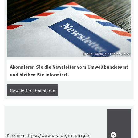
aktuellen Podcast „Soilcast“. Jetzt
reinhören:
https://soilcast.de/interview/sc202-
interview-die-kuer-der-krume/
Quelle: maria_a / Photocase.de
Abonnieren Sie die Newsletter vom Umweltbundesamt
und bleiben Sie informiert.
Newsletter abonnieren
Kurzlink:
https://www.uba.de/n119919de