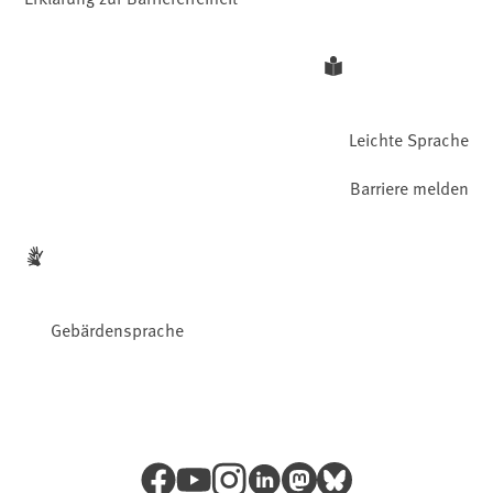
Leichte Sprache
Barriere melden
Gebärdensprache
Facebook
YouTube
Instagram
LinkedIn
Mastodon
Bluesky