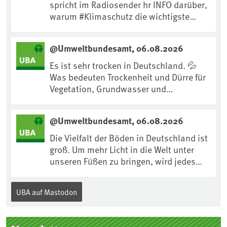
spricht im Radiosender hr INFO darüber,
warum #Klimaschutz die wichtigste
Maßnahme gegen #Hitze ist und wie wir
uns an Klimafolgen anpassen können:
@Umweltbundesamt, 06.08.2026
https://www.ardsounds.de/episode/urn
:ard:episode:0e7cf1c4b819c26d/
Es ist sehr trocken in Deutschland. 💦
Was bedeuten Trockenheit und Dürre für
Vegetation, Grundwasser und
Landwirtschaft? Ist das bereits der
Klimawandel? Und wie können wir uns
@Umweltbundesamt, 06.08.2026
anpassen?🤔Antworten auf diese und
weitere Fragen auf unserer Webseite:
Die Vielfalt der Böden in Deutschland ist
www.uba.de/trockenheit #Trockenheit
groß. Um mehr Licht in die Welt unter
#Klimawandel
unseren Füßen zu bringen, wird jedes
Jahr am 5. Dezember, dem
Internationalen Tag des Bodens, der
UBA auf Mastodon
„Boden des Jahres“ vorgestellt. Das UBA
unterstützt die Aktion. Wer sitzt im
Kuratorium, wie wird der Boden des