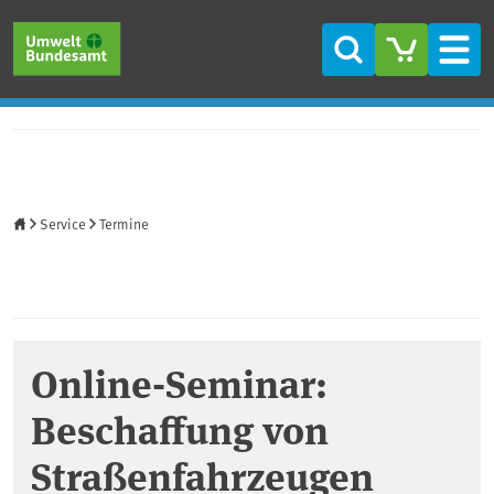
Direkt zum Inhalt
Direkt zum Hauptmenü
Direkt zur Fußzeile
Suche
Men
Startseite
Service
Termine
Online-Seminar:
Beschaffung von
Straßenfahrzeugen