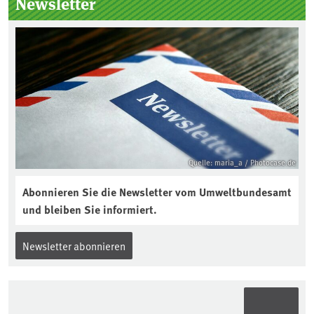
Newsletter
Jahres ausgewählt und was passiert
eigentlich während eines solchen
Bodenjahres? Infos dazu gibt es im
aktuellen Podcast „Soilcast“. Jetzt
reinhören:
https://soilcast.de/interview/sc202-
interview-die-kuer-der-krume/
Quelle: maria_a / Photocase.de
Abonnieren Sie die Newsletter vom Umweltbundesamt
und bleiben Sie informiert.
Newsletter abonnieren