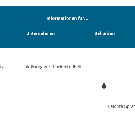
Informationen für...
Unternehmen
Behörden
tz
Erklärung zur Barrierefreiheit
Leichte Spra
Facebook
YouTube
Instagram
LinkedIn
Mastodon
Bluesky