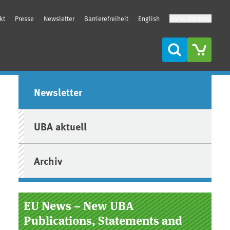
kt
Presse
Newsletter
Barrierefreiheit
English
Hoher Kontrast
Suche
Seitenleiste
Newsletter
UBA aktuell
Archiv
EU News – New UBA
Publications, Statements and