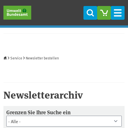
Direkt zum Inhalt
Direkt zum Hauptmenü
Direkt zur Fußzeile
Suche
Men
Startseite
Service
Newsletter bestellen
Newsletterarchiv
Newsletter Archiv
Grenzen Sie Ihre Suche ein