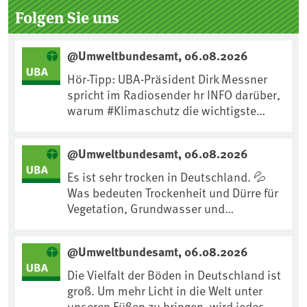
Folgen Sie uns
@Umweltbundesamt, 06.08.2026
Hör-Tipp: UBA-Präsident Dirk Messner
spricht im Radiosender hr INFO darüber,
warum #Klimaschutz die wichtigste
Maßnahme gegen #Hitze ist und wie wir
uns an Klimafolgen anpassen können:
@Umweltbundesamt, 06.08.2026
https://www.ardsounds.de/episode/urn
:ard:episode:0e7cf1c4b819c26d/
Es ist sehr trocken in Deutschland. 💦
Was bedeuten Trockenheit und Dürre für
Vegetation, Grundwasser und
Landwirtschaft? Ist das bereits der
Klimawandel? Und wie können wir uns
@Umweltbundesamt, 06.08.2026
anpassen?🤔Antworten auf diese und
weitere Fragen auf unserer Webseite:
Die Vielfalt der Böden in Deutschland ist
www.uba.de/trockenheit #Trockenheit
groß. Um mehr Licht in die Welt unter
#Klimawandel
unseren Füßen zu bringen, wird jedes