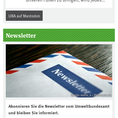
Jahr am 5. Dezember, dem
Internationalen Tag des Bodens, der
UBA auf Mastodon
„Boden des Jahres“ vorgestellt. Das UBA
unterstützt die Aktion. Wer sitzt im
Kuratorium, wie wird der Boden des
Newsletter
Jahres ausgewählt und was passiert
eigentlich während eines solchen
Bodenjahres? Infos dazu gibt es im
aktuellen Podcast „Soilcast“. Jetzt
reinhören:
https://soilcast.de/interview/sc202-
interview-die-kuer-der-krume/
Quelle: maria_a / Photocase.de
Abonnieren Sie die Newsletter vom Umweltbundesamt
und bleiben Sie informiert.