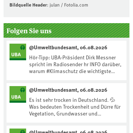
Bildquelle Header
: julan / Fotolia.com
Seitenleiste
Folgen Sie uns
@Umweltbundesamt, 06.08.2026
Hör-Tipp: UBA-Präsident Dirk Messner
spricht im Radiosender hr INFO darüber,
warum #Klimaschutz die wichtigste
Maßnahme gegen #Hitze ist und wie wir
uns an Klimafolgen anpassen können:
@Umweltbundesamt, 06.08.2026
https://www.ardsounds.de/episode/urn
:ard:episode:0e7cf1c4b819c26d/
Es ist sehr trocken in Deutschland. 💦
Was bedeuten Trockenheit und Dürre für
Vegetation, Grundwasser und
Landwirtschaft? Ist das bereits der
Klimawandel? Und wie können wir uns
@Umweltbundesamt, 06.08.2026