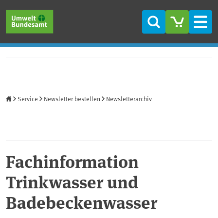
Direkt zum Inhalt
Direkt zum Hauptmenü
Direkt zur Fußzeile
Suche
Men
Startseite
Service
Newsletter bestellen
Newsletterarchiv
Fachinformation
Trinkwasser und
Badebeckenwasser