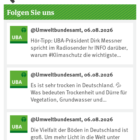
Seitenleiste
Folgen Sie uns
@Umweltbundesamt, 06.08.2026
Hör-Tipp: UBA-Präsident Dirk Messner
spricht im Radiosender hr INFO darüber,
warum #Klimaschutz die wichtigste
Maßnahme gegen #Hitze ist und wie wir
uns an Klimafolgen anpassen können:
@Umweltbundesamt, 06.08.2026
https://www.ardsounds.de/episode/urn
:ard:episode:0e7cf1c4b819c26d/
Es ist sehr trocken in Deutschland. 💦
Was bedeuten Trockenheit und Dürre für
Vegetation, Grundwasser und
Landwirtschaft? Ist das bereits der
Klimawandel? Und wie können wir uns
@Umweltbundesamt, 06.08.2026
anpassen?🤔Antworten auf diese und
weitere Fragen auf unserer Webseite:
Die Vielfalt der Böden in Deutschland ist
www.uba.de/trockenheit #Trockenheit
groß. Um mehr Licht in die Welt unter