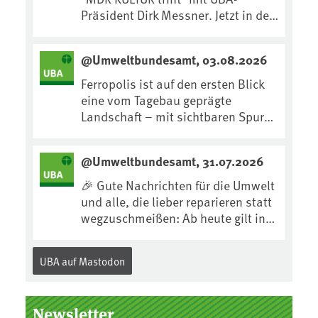
Präsident Dirk Messner. Jetzt in der
MDR-Mediathek nachhören:
https://www.mdr.de/kultur/podcas
@Umweltbundesamt, 03.08.2026
t/trifft/dirk-messner-audio-
100.html
Ferropolis ist auf den ersten Blick
eine vom Tagebau geprägte
Landschaft – mit sichtbaren Spuren
von Technik, Abraum &
tiefgreifenden Eingriffen in den
@Umweltbundesamt, 31.07.2026
Boden. Doch diese Landschaft
erzählt mehr als nur ihre
🎉 Gute Nachrichten für die Umwelt
bergbauliche Vergangenheit. Hier
und alle, die lieber reparieren statt
lässt sich beobachten, wie sich aus
wegzuschmeißen: Ab heute gilt in
Kippenflächen lebendige Böden
Deutschland für viele Elektrogeräte
entwickeln, Pflanzen Fuß fassen &
das „Recht auf
UBA auf Mastodon
neue Lebensräume entstehen....
Reparatur“.Demnach müssen
Hersteller allen Verbraucher*innen
für die folgenden Produkte – soweit
Newsletter
technisch möglich – nach Ablauf