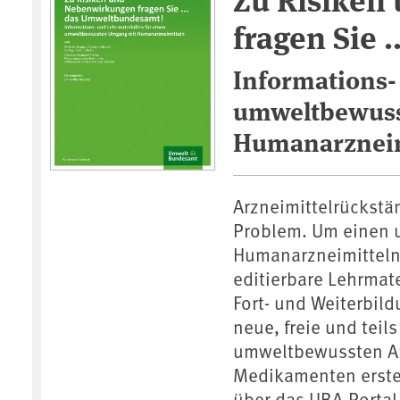
fragen Sie 
Informations-
umweltbewuss
Humanarzneim
Arzneimittelrückstä
Problem. Um einen
Humanarzneimitteln 
editierbare Lehrmate
Fort- und Weiterbil
neue, freie und teil
umweltbewussten A
Medikamenten erstel
über das UBA-Portal