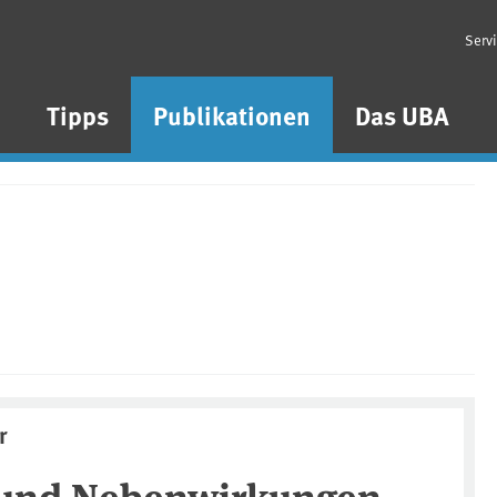
Serv
n
Tipps
Publikationen
Das UBA
r
 und Nebenwirkungen