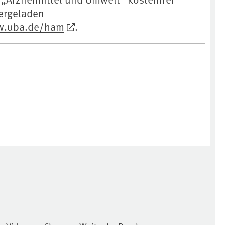
tergeladen
w.uba.de/ham
.