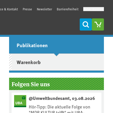
ice & Kontakt
Presse
Newsletter
Barrierefreiheit
Hoher Kontrast
Suche
Seitenleiste
Publikationen
Warenkorb
Folgen Sie uns
@Umweltbundesamt, 03.08.2026
Hör-Tipp: Die aktuelle Folge von
"MDR KULTUR trifft" mit UBA-