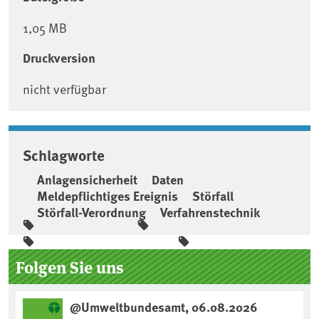
1,05 MB
Druckversion
nicht verfügbar
Schlagworte
Anlagensicherheit
Daten
Meldepflichtiges Ereignis
Störfall
Störfall-Verordnung
Verfahrenstechnik
Seitenleiste
Folgen Sie uns
@Umweltbundesamt, 06.08.2026