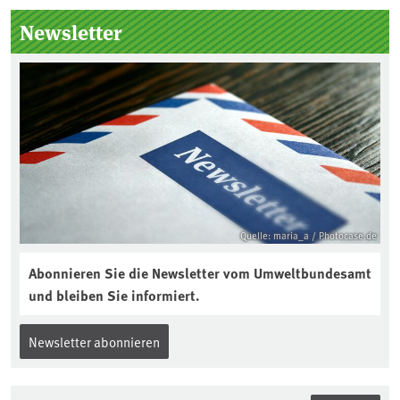
Kuratorium, wie wird der Boden des
Newsletter
Jahres ausgewählt und was passiert
eigentlich während eines solchen
Bodenjahres? Infos dazu gibt es im
aktuellen Podcast „Soilcast“. Jetzt
reinhören:
https://soilcast.de/interview/sc202-
interview-die-kuer-der-krume/
Quelle: maria_a / Photocase.de
Abonnieren Sie die Newsletter vom Umweltbundesamt
und bleiben Sie informiert.
Newsletter abonnieren