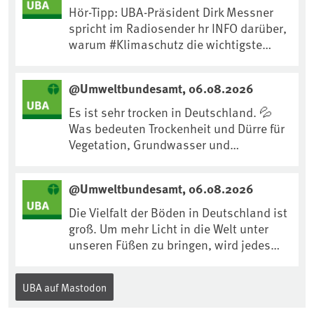
Hör-Tipp: UBA-Präsident Dirk Messner
spricht im Radiosender hr INFO darüber,
warum #Klimaschutz die wichtigste
Maßnahme gegen #Hitze ist und wie wir
uns an Klimafolgen anpassen können:
@Umweltbundesamt, 06.08.2026
https://www.ardsounds.de/episode/urn
:ard:episode:0e7cf1c4b819c26d/
Es ist sehr trocken in Deutschland. 💦
Was bedeuten Trockenheit und Dürre für
Vegetation, Grundwasser und
Landwirtschaft? Ist das bereits der
Klimawandel? Und wie können wir uns
@Umweltbundesamt, 06.08.2026
anpassen?🤔Antworten auf diese und
weitere Fragen auf unserer Webseite:
Die Vielfalt der Böden in Deutschland ist
www.uba.de/trockenheit #Trockenheit
groß. Um mehr Licht in die Welt unter
#Klimawandel
unseren Füßen zu bringen, wird jedes
Jahr am 5. Dezember, dem
Internationalen Tag des Bodens, der
UBA auf Mastodon
„Boden des Jahres“ vorgestellt. Das UBA
unterstützt die Aktion. Wer sitzt im