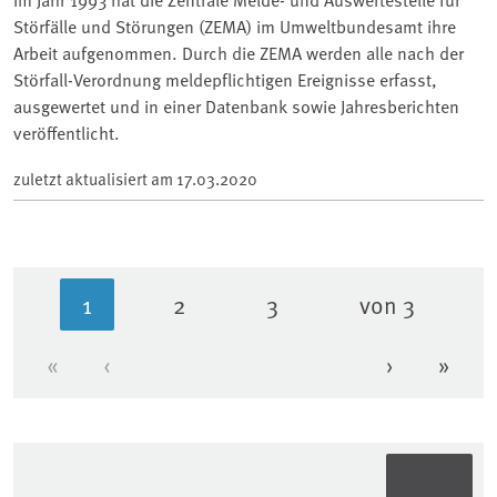
Störfälle und Störungen (ZEMA) im Umweltbundesamt ihre
Arbeit aufgenommen. Durch die ZEMA werden alle nach der
Störfall-Verordnung meldepflichtigen Ereignisse erfasst,
ausgewertet und in einer Datenbank sowie Jahresberichten
veröffentlicht.
zuletzt aktualisiert am
17.03.2020
1
2
3
von 3
Aktuelle Seite
Seite
Seite
«
‹
›
»
Erste Seite
Vorherige Seite
Nächste Se
Letzt