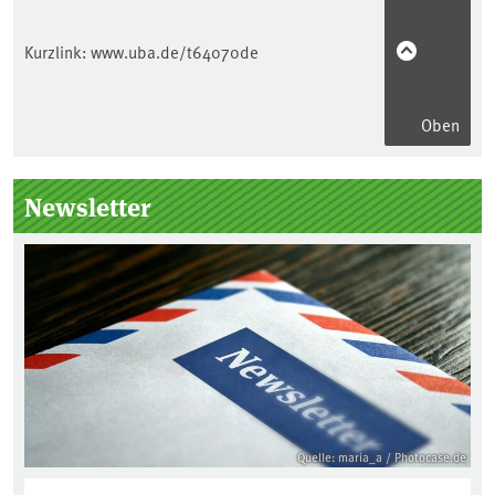
Kurzlink:
www.uba.de/t64070de
Oben
Seitenleiste
Newsletter
Quelle: maria_a / Photocase.de