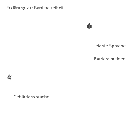
Erklärung zur Barrierefreiheit
Leichte Sprache
Barriere melden
Gebärdensprache
Facebook
YouTube
Instagram
LinkedIn
Mastodon
Bluesky