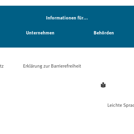
Informationen für...
Unternehmen
Behörden
tz
Erklärung zur Barrierefreiheit
Leichte Spra
Facebook
YouTube
Instagram
LinkedIn
Mastodon
Bluesky