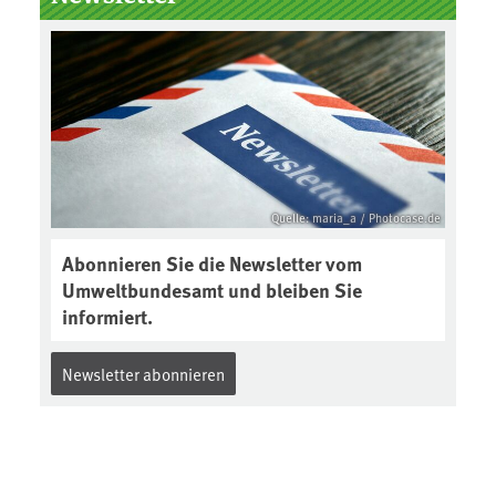
Boden des Jahres ausgewählt und
was passiert eigentlich während
eines solchen Bodenjahres? Infos
dazu gibt es im aktuellen Podcast
„Soilcast“. Jetzt reinhören:
https://soilcast.de/interview/sc20
2-interview-die-kuer-der-krume/
Quelle: maria_a / Photocase.de
Abonnieren Sie die Newsletter vom
Umweltbundesamt und bleiben Sie
informiert.
Newsletter abonnieren