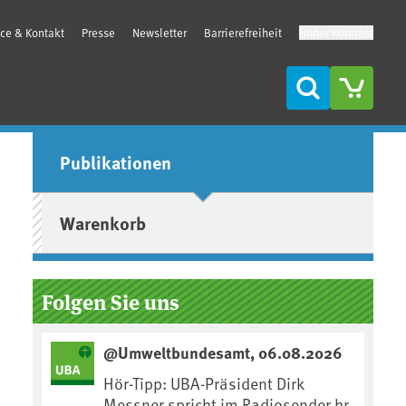
ice & Kontakt
Presse
Newsletter
Barrierefreiheit
Hoher Kontrast
Suche
Seitenleiste
Publikationen
Warenkorb
Folgen Sie uns
@Umweltbundesamt, 06.08.2026
Hör-Tipp: UBA-Präsident Dirk
Messner spricht im Radiosender hr