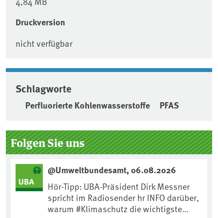
4,84 MB
Druckversion
nicht verfügbar
Schlagworte
Perfluorierte Kohlenwasserstoffe
PFAS
Seitenleiste
Folgen Sie uns
@Umweltbundesamt, 06.08.2026
Hör-Tipp: UBA-Präsident Dirk Messner
spricht im Radiosender hr INFO darüber,
warum #Klimaschutz die wichtigste