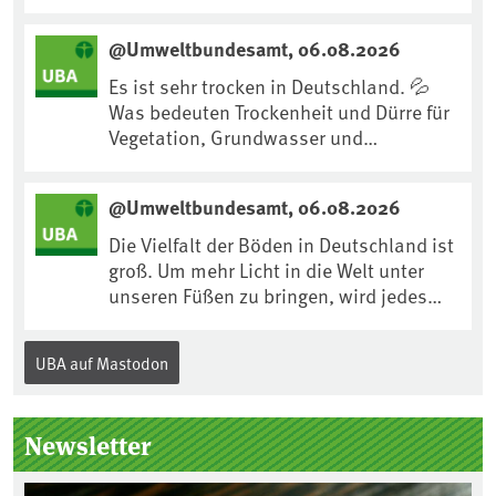
Maßnahme gegen #Hitze ist und wie wir
uns an Klimafolgen anpassen können:
@Umweltbundesamt, 06.08.2026
https://www.ardsounds.de/episode/urn
:ard:episode:0e7cf1c4b819c26d/
Es ist sehr trocken in Deutschland. 💦
Was bedeuten Trockenheit und Dürre für
Vegetation, Grundwasser und
Landwirtschaft? Ist das bereits der
Klimawandel? Und wie können wir uns
@Umweltbundesamt, 06.08.2026
anpassen?🤔Antworten auf diese und
weitere Fragen auf unserer Webseite:
Die Vielfalt der Böden in Deutschland ist
www.uba.de/trockenheit #Trockenheit
groß. Um mehr Licht in die Welt unter
#Klimawandel
unseren Füßen zu bringen, wird jedes
Jahr am 5. Dezember, dem
Internationalen Tag des Bodens, der
UBA auf Mastodon
„Boden des Jahres“ vorgestellt. Das UBA
unterstützt die Aktion. Wer sitzt im
Kuratorium, wie wird der Boden des
Newsletter
Jahres ausgewählt und was passiert
eigentlich während eines solchen