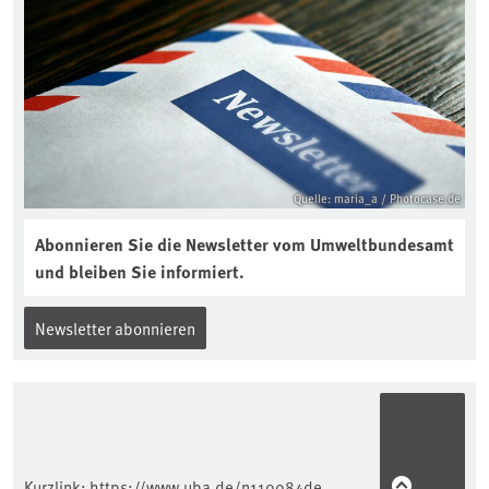
Bodenjahres? Infos dazu gibt es im
aktuellen Podcast „Soilcast“. Jetzt
reinhören:
https://soilcast.de/interview/sc202-
interview-die-kuer-der-krume/
Quelle: maria_a / Photocase.de
Abonnieren Sie die Newsletter vom Umweltbundesamt
und bleiben Sie informiert.
Newsletter abonnieren
Kurzlink:
https://www.uba.de/n110084de