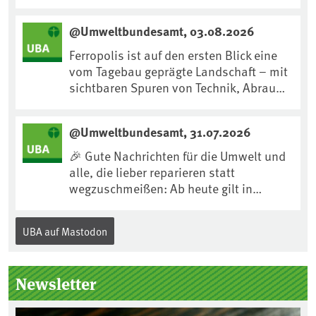
nachhören:
https://www.mdr.de/kultur/podcast/tri
@Umweltbundesamt, 03.08.2026
fft/dirk-messner-audio-100.html
Ferropolis ist auf den ersten Blick eine
vom Tagebau geprägte Landschaft – mit
sichtbaren Spuren von Technik, Abraum
& tiefgreifenden Eingriffen in den Boden.
Doch diese Landschaft erzählt mehr als
@Umweltbundesamt, 31.07.2026
nur ihre bergbauliche Vergangenheit.
Hier lässt sich beobachten, wie sich aus
🎉 Gute Nachrichten für die Umwelt und
Kippenflächen lebendige Böden
alle, die lieber reparieren statt
entwickeln, Pflanzen Fuß fassen & neue
wegzuschmeißen: Ab heute gilt in
Lebensräume entstehen....
Deutschland für viele Elektrogeräte das
„Recht auf Reparatur“.Demnach müssen
UBA auf Mastodon
Hersteller allen Verbraucher*innen für
die folgenden Produkte – soweit
technisch möglich – nach Ablauf der
Newsletter
Gewährleistungsfrist Reparaturen zu
einem angemessenen Preis anbieten: