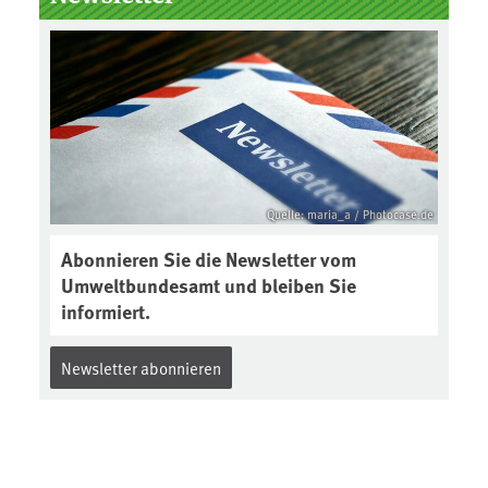
Boden des Jahres ausgewählt und
was passiert eigentlich während
eines solchen Bodenjahres? Infos
dazu gibt es im aktuellen Podcast
„Soilcast“. Jetzt reinhören:
https://soilcast.de/interview/sc20
2-interview-die-kuer-der-krume/
Quelle: maria_a / Photocase.de
Abonnieren Sie die Newsletter vom
Umweltbundesamt und bleiben Sie
informiert.
Newsletter abonnieren