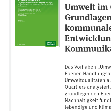
Umwelt im Q
Grundlagen 
kommunalen
Entwicklun
Kommunika
Das Vorhaben „Umwel
Ebenen Handlungsan
Umweltqualitäten a
Quartiers analysiert
grundlegenden Eben
Nachhaltigkeit für d
lebendige und kli