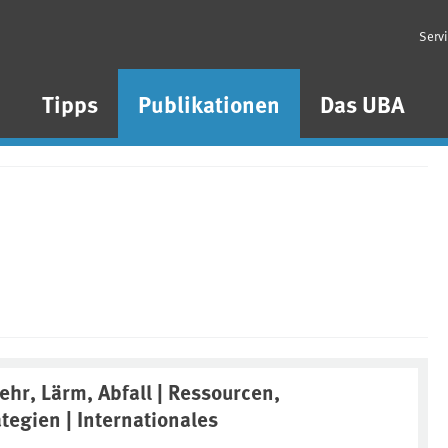
Serv
n
Tipps
Publikationen
Das UBA
ehr, Lärm, Abfall | Ressourcen,
ategien | Internationales