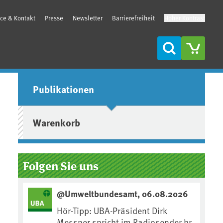
ice & Kontakt
Presse
Newsletter
Barrierefreiheit
Hoher Kontrast
Suche
Seitenleiste
Publikationen
Warenkorb
Folgen Sie uns
@Umweltbundesamt, 06.08.2026
Hör-Tipp: UBA-Präsident Dirk
Messner spricht im Radiosender hr