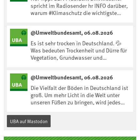
spricht im Radiosender hr INFO darüber,
warum #Klimaschutz die wichtigste
Maßnahme gegen #Hitze ist und wie wir
uns an Klimafolgen anpassen können:
@Umweltbundesamt, 06.08.2026
https://www.ardsounds.de/episode/urn
:ard:episode:0e7cf1c4b819c26d/
Es ist sehr trocken in Deutschland. 💦
Was bedeuten Trockenheit und Dürre für
Vegetation, Grundwasser und
Landwirtschaft? Ist das bereits der
Klimawandel? Und wie können wir uns
@Umweltbundesamt, 06.08.2026
anpassen?🤔Antworten auf diese und
weitere Fragen auf unserer Webseite:
Die Vielfalt der Böden in Deutschland ist
www.uba.de/trockenheit #Trockenheit
groß. Um mehr Licht in die Welt unter
#Klimawandel
unseren Füßen zu bringen, wird jedes
Jahr am 5. Dezember, dem
Internationalen Tag des Bodens, der
UBA auf Mastodon
„Boden des Jahres“ vorgestellt. Das UBA
unterstützt die Aktion. Wer sitzt im
Kuratorium, wie wird der Boden des