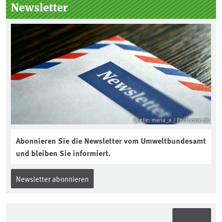
Newsletter
Jahres ausgewählt und was passiert
eigentlich während eines solchen
Bodenjahres? Infos dazu gibt es im
aktuellen Podcast „Soilcast“. Jetzt
reinhören:
https://soilcast.de/interview/sc202-
interview-die-kuer-der-krume/
Quelle: maria_a / Photocase.de
Abonnieren Sie die Newsletter vom Umweltbundesamt
und bleiben Sie informiert.
Newsletter abonnieren