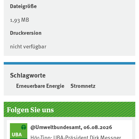
Dateigröße
1,93 MB
Druckversion
nicht verfügbar
Schlagworte
Erneuerbare Energie
Stromnetz
Seitenleiste
Folgen Sie uns
@Umweltbundesamt, 06.08.2026
Hör-Tipp: UBA-Präsident Dirk Messner